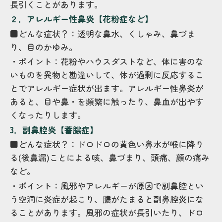
長引くことがあります。
２．アレルギー性鼻炎【花粉症など】
■どんな症状？：透明な鼻水、くしゃみ、鼻づま
り、目のかゆみ。
・ポイント：花粉やハウスダストなど、体に害のな
いものを異物と勘違いして、体が過剰に反応するこ
とでアレルギー症状が出ます。アレルギー性鼻炎が
あると、目や鼻・を頻繁に触ったり、鼻血が出やす
くなったりします。
3．副鼻腔炎【蓄膿症】
■どんな症状？：ドロドロの黄色い鼻水が喉に降り
る(後鼻漏)ことによる咳、鼻づまり、頭痛、顔の痛み
など。
・ポイント：風邪やアレルギーが原因で副鼻腔とい
う空洞に炎症が起こり、膿がたまると副鼻腔炎にな
ることがあります。風邪の症状が長引いたり、ドロ