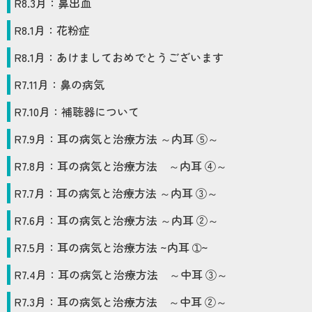
R8
.
3
月：
鼻出血
R8
.
1
月：
花粉症
R8
.
1
月：
あけましておめでとうございます
R7
.
11
月：
鼻の病気
R7
.
10
月：
補聴器について
R7
.
9
月：
耳の病気と治療方法 ～内耳 ⑤～
R7
.
8
月：
耳の病気と治療方法 ～内耳 ④～
R7
.
7
月：
耳の病気と治療方法 ～内耳 ③～
R7
.
6
月：
耳の病気と治療方法 ～内耳 ②～
R7
.
5
月：
耳の病気と治療方法 ~内耳 ➀~
R7
.
4
月：
耳の病気と治療方法 ～中耳 ③～
R7
.
3
月：
耳の病気と治療方法 ～中耳 ②～