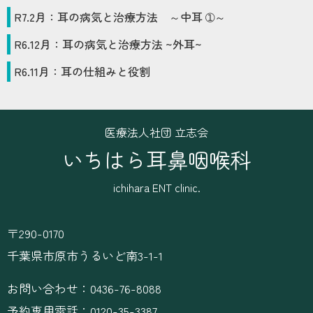
R7
.
2
月：
耳の病気と治療方法 ～中耳 ➀～
R6
.
12
月：
耳の病気と治療方法 ~外耳~
R6
.
11
月：
耳の仕組みと役割
医療法人社団 立志会
いちはら耳鼻咽喉科
ichihara ENT clinic.
〒290-0170
千葉県市原市うるいど南3-1-1
お問い合わせ：0436-76-8088
予約専用電話：0120-35-3387