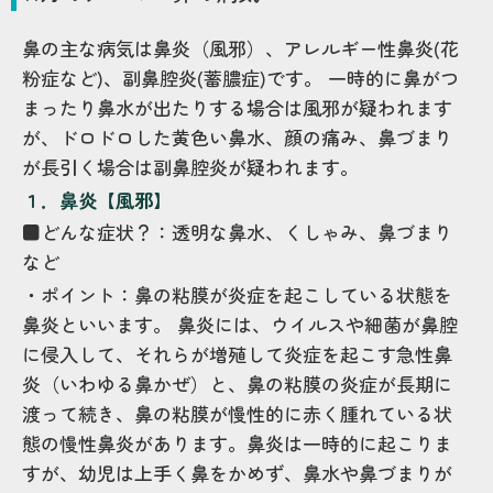
鼻の主な病気は鼻炎（風邪）、アレルギー性鼻炎(花
粉症など)、副鼻腔炎(蓄膿症)です。 一時的に鼻がつ
まったり鼻水が出たりする場合は風邪が疑われます
が、ドロドロした黄色い鼻水、顔の痛み、鼻づまり
が長引く場合は副鼻腔炎が疑われます。
１．鼻炎【風邪】
■どんな症状？：透明な鼻水、くしゃみ、鼻づまり
など
・ポイント：鼻の粘膜が炎症を起こしている状態を
鼻炎といいます。 鼻炎には、ウイルスや細菌が鼻腔
に侵入して、それらが増殖して炎症を起こす急性鼻
炎（いわゆる鼻かぜ）と、鼻の粘膜の炎症が長期に
渡って続き、鼻の粘膜が慢性的に赤く腫れている状
態の慢性鼻炎があります。鼻炎は一時的に起こりま
すが、幼児は上手く鼻をかめず、鼻水や鼻づまりが