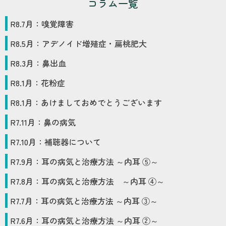
コラム一覧
R8
.
7
月：
嗅覚障害
R8
.
5
月：
アデノイド増殖症・扁桃肥大
R8
.
3
月：
鼻出血
R8
.
1
月：
花粉症
R8
.
1
月：
あけましておめでとうございます
R7
.
11
月：
鼻の病気
R7
.
10
月：
補聴器について
R7
.
9
月：
耳の病気と治療方法 ～内耳 ⑤～
R7
.
8
月：
耳の病気と治療方法 ～内耳 ④～
R7
.
7
月：
耳の病気と治療方法 ～内耳 ③～
R7
.
6
月：
耳の病気と治療方法 ～内耳 ②～