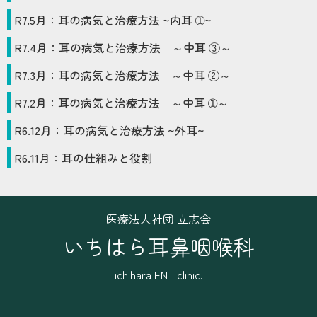
R7
.
5
月：
耳の病気と治療方法 ~内耳 ➀~
R7
.
4
月：
耳の病気と治療方法 ～中耳 ③～
R7
.
3
月：
耳の病気と治療方法 ～中耳 ②～
R7
.
2
月：
耳の病気と治療方法 ～中耳 ➀～
R6
.
12
月：
耳の病気と治療方法 ~外耳~
R6
.
11
月：
耳の仕組みと役割
医療法人社団 立志会
いちはら耳鼻咽喉科
ichihara ENT clinic.