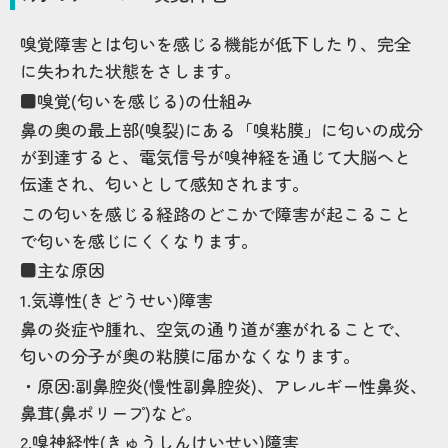
嗅覚障害とは匂いを感じる機能が低下したり、完全
に失われた状態をさします。
■嗅覚(匂いを感じる)の仕組み
鼻の奥の最上部(嗅裂)にある「嗅粘膜」に匂いの成分
が到達すると、電気信号が嗅神経を通じて大脳へと
伝達され、匂いとして感知されます。
この匂いを感じる経路のどこかで障害が起こること
で匂いを感じにくくなります。
■主な原因
1.気導性(きどうせい)障害
鼻の炎症や腫れ、空気の通り道が塞がれることで、
匂いの分子が奥の粘膜に届かなくなります。
・原因:副鼻腔炎(慢性副鼻腔炎)、アレルギー性鼻炎、
鼻茸(鼻ポリープ)など。
2.嗅神経性(きゅうしんけいせい)障害