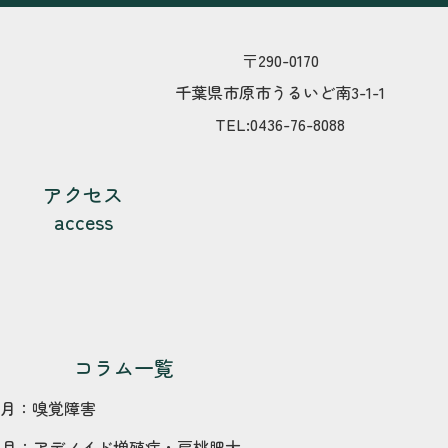
〒290-0170
千葉県市原市うるいど南3-1-1
TEL:0436-76-8088
アクセス
access
コラム一覧
月：
嗅覚障害
5
月：
アデノイド増殖症・扁桃肥大