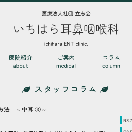
医療法人社団 立志会
いちはら耳鼻咽喉科
ichihara ENT clinic.
医院紹介
ご案内
コラム
about
medical
column
スタッフコラム
方法 ～中耳 ③～
R8
.
7
R8
.