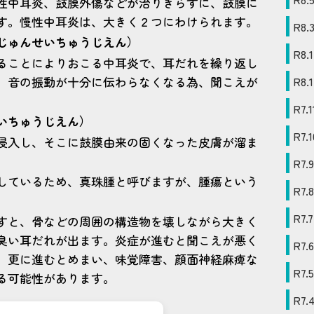
性中耳炎、鼓膜外傷などが治りきらずに、鼓膜に
す。慢性中耳炎は、大きく２つにわけられます。
R8
.
じゅんせいちゅうじえん）
R8
.
1
ることによりおこる中耳炎で、耳だれを繰り返し
、音の振動が十分に伝わらなくなる為、聞こえが
R8
.
1
R7
.
1
いちゅうじえん）
R7
.
1
侵入し、そこに鼓膜由来の固くなった皮膚が溜ま
R7
.
9
しているため、真珠腫と呼びますが、腫瘍という
R7
.
8
R7
.
7
すと、骨などの周囲の構造物を壊しながら大きく
臭い耳だれが出ます。炎症が進むと聞こえが悪く
R7
.
6
。更に進むとめまい、味覚障害、顔面神経麻痺な
R7
.
5
る可能性があります。
R7
.